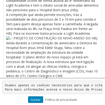
solidariedade ocorre de forma alusiva ao 8º Aniversário da
Light Academia e tem o intuito social de arrecadar alimentos
não perecíveis para o Hospital Bom Jesus (HBJ).
A competição que ainda permite inscrições, traz a
possibilidade de dois percursos de 5 e 10 km para corrida e
5km para quem deseja apenas fazer a caminhada. A largada
será realizada As 8h, na Praça Irmã Paulina em frente ao
HBJ. Para se inscrever basta procurar a Ligth Academia.
PROJETO DE CONSTRUÇÃO DE NOVO ANEXO DO HBJ
Ainda durante a comemoração de aniversário a Diretora do
Hospital Bom Jesus Irmã Edelir Stupp, falou cobre a
necessidade de ampliação da estrutura da unidade
hospitalar. O plano diretor do novo espaço já está em
processo de finalização. A nova estrutura que terá ligação
com a atual, irá abrigar as clínicas médica, cirúrgica e
pediárica, o Centro de Diagnóstico e Imagem (CDI), mais 10
leitos de UTI, Centro Cirúrgico e CME.
Usamos apenas os cookies necessários para que o site 
Para mais informações acesse o nosso Aviso de Privaci
www.aifsj.org.br
Todos os direitos reservados
Aceitar
Política de privacidade