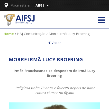
Você está em:
AIFSJ
Home
HBJ Comunicação
Morre Irmã Lucy Broering
Voltar
MORRE IRMÃ LUCY BROERING
Irmãs Franciscanas se despedem de Irmã Lucy
Broering
Religiosa tinha 73 anos e faleceu depois de lutar
contra câncer no fígado