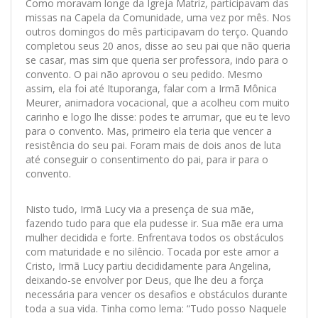
Como moravam longe da Igreja Matriz, participavam das
missas na Capela da Comunidade, uma vez por mês. Nos
outros domingos do mês participavam do terço. Quando
completou seus 20 anos, disse ao seu pai que não queria
se casar, mas sim que queria ser professora, indo para o
convento. O pai não aprovou o seu pedido. Mesmo
assim, ela foi até Ituporanga, falar com a Irmã Mônica
Meurer, animadora vocacional, que a acolheu com muito
carinho e logo lhe disse: podes te arrumar, que eu te levo
para o convento. Mas, primeiro ela teria que vencer a
resistência do seu pai. Foram mais de dois anos de luta
até conseguir o consentimento do pai, para ir para o
convento.
Nisto tudo, Irmã Lucy via a presença de sua mãe,
fazendo tudo para que ela pudesse ir. Sua mãe era uma
mulher decidida e forte. Enfrentava todos os obstáculos
com maturidade e no silêncio. Tocada por este amor a
Cristo, Irmã Lucy partiu decididamente para Angelina,
deixando-se envolver por Deus, que lhe deu a força
necessária para vencer os desafios e obstáculos durante
toda a sua vida. Tinha como lema: “Tudo posso Naquele