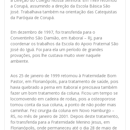
a Direção do Colégio Nossa Senhora. Em 1989 retornou
a Corupá, assumindo a direção da Escola Básica São
José. Trabalhava também na orientação das Catequistas
da Paróquia de Corupá.
Em dezembro de 1997, foi transferida para o
Conventinho São Damião, em Itaboraí – RJ, para
coordenar os trabalhos da Escola do Apoio Fraternal São
José do Iguá. Foi para ela um período de grandes
provações, pois lhe custava muito viver naquele
ambiente.
Aos 25 de janeiro de 1999 retornou à Fraternidade Bom
Pastor, em Florianópolis, para tratamento de saúde, pois
havia quebrado a perna em Itaboraí e precisava também
fazer um bom tratamento da coluna. Ficou um tempo se
locomovendo em cadeira de rodas, pois a osteoporose
tomou conta da sua coluna, a ponto de não poder mais
caminhar. Fez cirurgia da coluna em Novo Hamburgo –
RS, no mês de janeiro de 2001. Depois deste tratamento,
foi transferida para a Fraternidade Menino Jesus, em
Florianópolis, onde permaneceu até o dia 28 de maio de