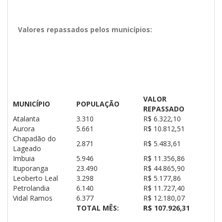
Valores repassados pelos municípios:
VALOR
MUNICÍPIO
POPULAÇÃO
REPASSADO
Atalanta
3.310
R$ 6.322,10
Aurora
5.661
R$ 10.812,51
Chapadão do
2.871
R$ 5.483,61
Lageado
Imbuia
5.946
R$ 11.356,86
Ituporanga
23.490
R$ 44.865,90
Leoberto Leal
3.298
R$ 5.177,86
Petrolandia
6.140
R$ 11.727,40
Vidal Ramos
6.377
R$ 12.180,07
TOTAL MÊS:
R$ 107.926,31