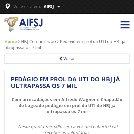
Você está em:
AIFSJ
Home
HBJ Comunicação
Pedágio em prol da UTI do HBJ já
ultrapassa os 7 mil
Voltar
PEDÁGIO EM PROL DA UTI DO HBJ JÁ
ULTRAPASSA OS 7 MIL
Com arrecadações em Alfredo Wagner e Chapadão
do Lageado pedágio em prol da UTI do HBJ já
ultrapassa os 7 mil
Nesta quinta-feira,05, será a vez de Leoberto Leal
receber as voluntárias