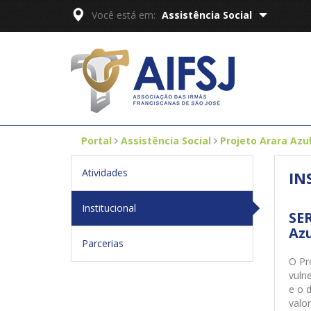
Você está em:
Assistência Social
Portal
Assistência Social
Projeto Arara Azu
Atividades
IN
Institucional
SE
Az
Parcerias
O Pr
vulne
e o 
valo