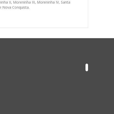
nha II, Moreninha III, Moreninha IV, Santa
e Nova Conquista.