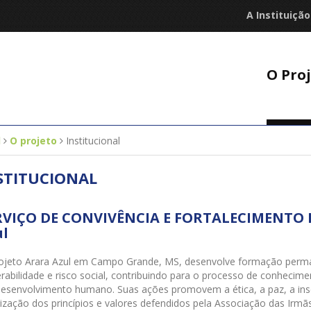
A Instituição
O Pro
l
O projeto
Institucional
STITUCIONAL
RVIÇO DE CONVIVÊNCIA E FORTALECIMENTO D
ul
ojeto Arara Azul em Campo Grande, MS, desenvolve formação perman
rabilidade e risco social, contribuindo para o processo de conhecime
desenvolvimento humano. Suas ações promovem a ética, a paz, a inser
rização dos princípios e valores defendidos pela Associação das Irmã