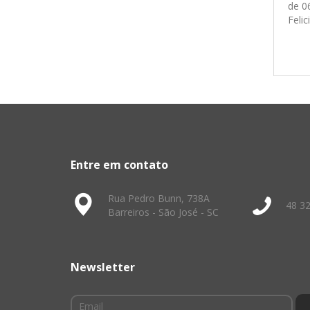
de 0
Feli
Entre em contato
Rua Pedro Bunn, 738A
48 3
Barreiros - São José - SC
Newsletter