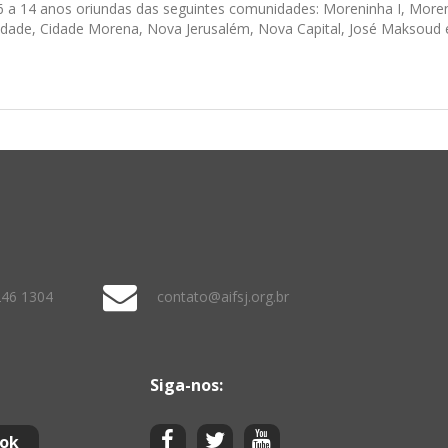
6 a 14 anos oriundas das seguintes comunidades: Moreninha I, Moreni
cidade, Cidade Morena, Nova Jerusalém, Nova Capital, José Maksoud 
246 1304
contato@aifsj.org.br
Siga-nos: